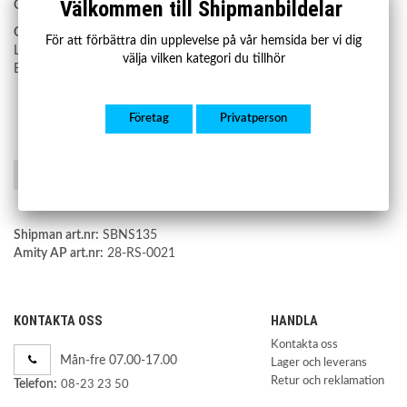
Välkommen till Shipmanbildelar
Garanti:
2 år
OE nummer:
För att förbättra din upplevelse på vår hemsida ber vi dig
LR024219
välja vilken kategori du tillhör
BJ323C280AA
Företag
Privatperson
Spara som favorit
Shipman art.nr:
SBNS135
Amity AP art.nr:
28-RS-0021
KONTAKTA OSS
HANDLA
Kontakta oss
Mån-fre 07.00-17.00
Lager och leverans
Retur och reklamation
Telefon:
08-23 23 50