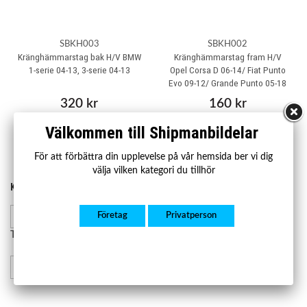
SBKH003
SBKH002
Kränghämmarstag bak H/V BMW
Kränghämmarstag fram H/V
1-serie 04-13, 3-serie 04-13
Opel Corsa D 06-14/ Fiat Punto
Evo 09-12/ Grande Punto 05-18
320 kr
160 kr
Välkommen till Shipmanbildelar
Köp
Köp
För att förbättra din upplevelse på vår hemsida ber vi dig
välja vilken kategori du tillhör
KONTAKTA OSS
HANDLA
Kontakta oss
Företag
Privatperson
Mån-fre 07.00-17.00
Lager och leverans
Retur och reklamation
Telefon:
08-23 23 50
info@shipmanbildelar.se