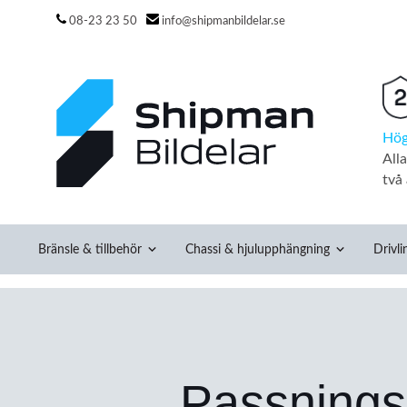
08-23 23 50
info@shipmanbildelar.se
Hög
All
två 
Bränsle & tillbehör
Chassi & hjulupphängning
Drivli
Svensktal
Passnings