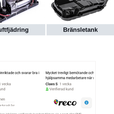
uftfjädring
Bränsletank