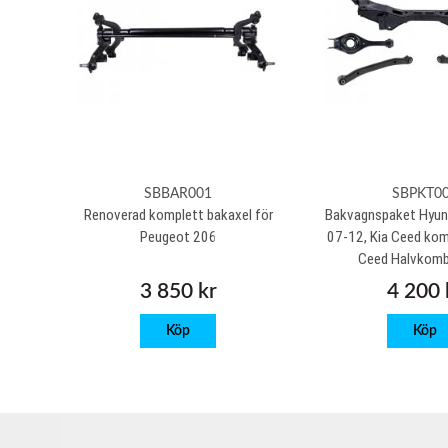
SBBAR001
SBPKT0
Renoverad komplett bakaxel för
Bakvagnspaket Hyund
Peugeot 206
07-12, Kia Ceed kom
Ceed Halvkomb
3 850 kr
4 200 
Köp
Köp