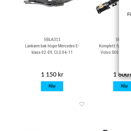
Fö
SBLA311
SBKF04
Länkarm bak höger Mercedes E-
Komplett fjäderbe
klass 02-09, CLS 04-11
Volvo S60 I, S80 I
1 150 kr
1 800 
Köp
Köp