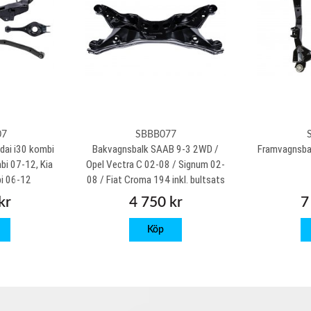
07
SBBB077
ai i30 kombi
Bakvagnsbalk SAAB 9-3 2WD /
Framvagnsbal
bi 07-12, Kia
Opel Vectra C 02-08 / Signum 02-
i 06-12
08 / Fiat Croma 194 inkl. bultsats
kr
4 750 kr
7
Köp