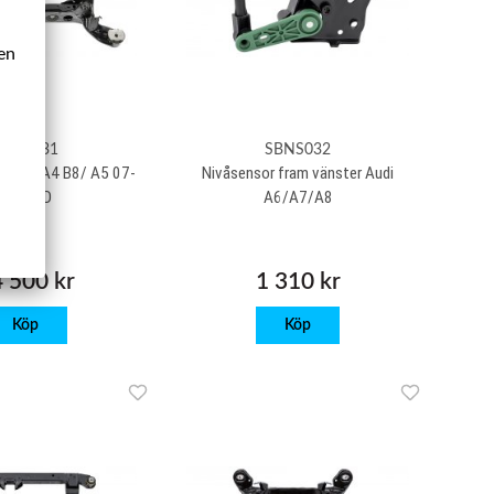
ken
SBBB131
SBNS032
k Audi A4 B8/ A5 07-
Nivåsensor fram vänster Audi
17 4WD
A6/A7/A8
 500 kr
1 310 kr
Köp
Köp