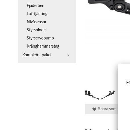
Fjäderben
Luftfjädring
Nivåsensor
Styrspindel
Styrservopump
Kränghämmarstag
Kompletta paket
Fö
Spara som favorit