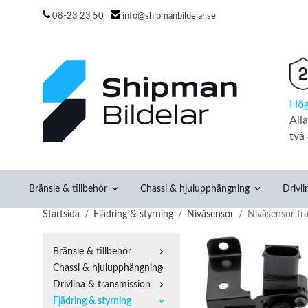
08-23 23 50
info@shipmanbildelar.se
Hög
All
två 
Bränsle & tillbehör
Chassi & hjulupphängning
Drivli
Startsida
/
Fjädring & styrning
/
Nivåsensor
/
Nivåsensor fr
Bränsle & tillbehör
Chassi & hjulupphängning
Drivlina & transmission
Fjädring & styrning