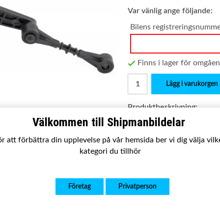
Var vänlig ange följande:
Bilens registreringsnumm
Finns i lager för omgåe
Lägg i varukorgen
Produktbeskrivning:
Passar:
LAND ROVER RANG
Välkommen till Shipmanbildelar
SPORT (L550) 2015 -
r att förbättra din upplevelse på vår hemsida ber vi dig välja vil
Satsen innehåller:
Komplett
kategori du tillhör
Utförande:
Ny kvalitetsp
Garanti:
2 år
Företag
Privatperson
OE nummer:
LR024217
BJ323C279AA