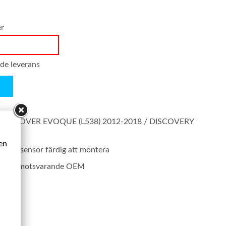
er
nde leverans
E ROVER EVOQUE (L538) 2012-2018 / DISCOVERY
ken
 nivåsensor färdig att montera
rodukt motsvarande OEM