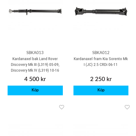
SBKA013
SBKA012
Kardanaxel bak Land Rover
Kardanaxel fram Kia Sorento Mk
Discovery Mk III (L319) 05-09,
I (JC) 2.5 CRDi 06-11
Discovery Mk IV (L319) 10-16
4 500 kr
2 250 kr
Köp
Köp