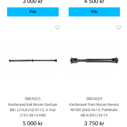
3 000 kr
4 500 kr
Köp
Köp
SBKA025
SBKA024
Kardanaxel bak Nissan Qashqai
Kardanaxel fram Nissan Navara
Mk I (J10,NJ10) 07-13, X-Trail
NP300 (D40) 04-19, Pathfinder
(T31) 08-13 4WD
Mk III (R51) 05-19
5 000 kr
3 750 kr