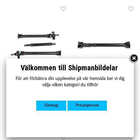
Välkommen till Shipmanbildelar
För att förbättra din upplevelse på vår hemsida ber vi dig
välja vilken kategori du tillhör
SBKA019
SBKA018
Kardanaxel bak MB Vito (W639)
Kardanaxel bak Land Rover
03-, Vito/Mixto (W639) 03-
Defender 90 (L316) 94-07
Företag
Privatperson
5 000 kr
2 500 kr
Köp
Köp