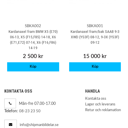
SBKA002
SBKA001
Kardanaxel fram BMW X5 (E70)
Kardanaxel fram/bak SAAB 9-3
06-13, X5 (F15,F85) 14-18, X6
XWD (YS3F) 08-12, 9-3X (YS3F)
(E71,E72) 07-14, X6 (F16,F86)
09-12
14-19
2 500 kr
15 000 kr
Köp
Köp
KONTAKTA OSS
HANDLA
Kontakta oss
Mån-fre 07.00-17.00
Lager och leverans
Retur och reklamation
Telefon:
08-23 23 50
info@shipmanbildelar.se