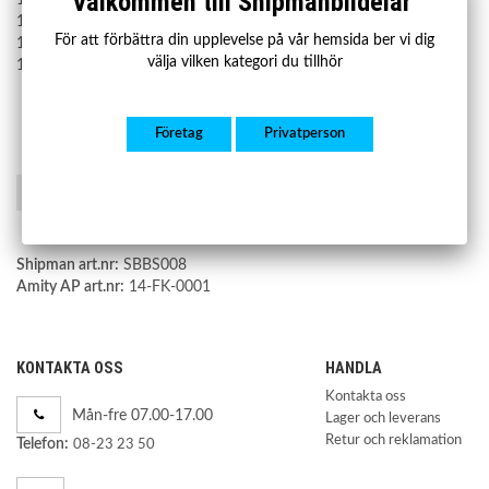
Välkommen till Shipmanbildelar
16241024
För att förbättra din upplevelse på vår hemsida ber vi dig
14496721
välja vilken kategori du tillhör
15503821
Företag
Privatperson
Spara som favorit
Shipman art.nr:
SBBS008
Amity AP art.nr:
14-FK-0001
KONTAKTA OSS
HANDLA
Kontakta oss
Mån-fre 07.00-17.00
Lager och leverans
Retur och reklamation
Telefon:
08-23 23 50