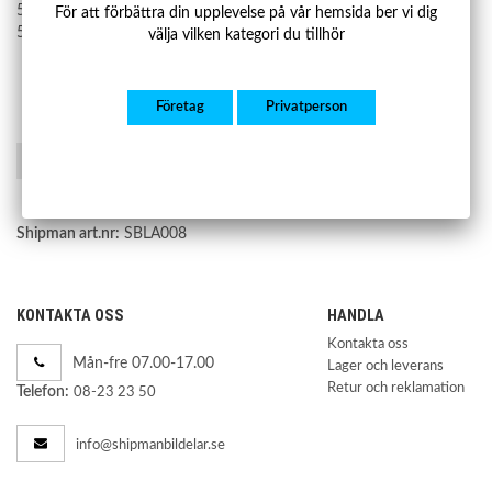
513195
För att förbättra din upplevelse på vår hemsida ber vi dig
513265
välja vilken kategori du tillhör
Företag
Privatperson
Spara som favorit
Shipman art.nr:
SBLA008
KONTAKTA OSS
HANDLA
Kontakta oss
Mån-fre 07.00-17.00
Lager och leverans
Retur och reklamation
Telefon:
08-23 23 50
info@shipmanbildelar.se