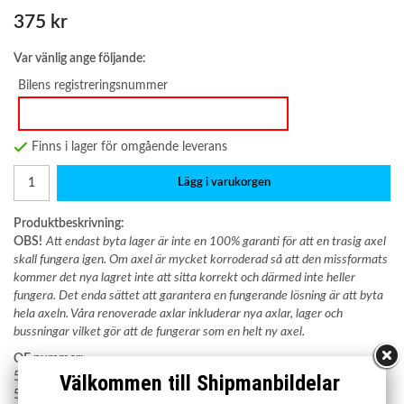
375 kr
Var vänlig ange följande:
Bilens registreringsnummer
Finns i lager för omgående leverans
Lägg i varukorgen
Produktbeskrivning:
OBS!
Att endast byta lager är inte en 100% garanti för att en trasig axel
skall fungera igen. Om axel är mycket korroderad så att den missformats
kommer det nya lagret inte att sitta korrekt och därmed inte heller
fungera. Det enda sättet att garantera en fungerande lösning är att byta
hela axeln. Våra renoverade axlar inkluderar nya axlar, lager och
bussningar vilket gör att de fungerar som en helt ny axel.
OE nummer:
5131.95
Välkommen till Shipmanbildelar
5132.65