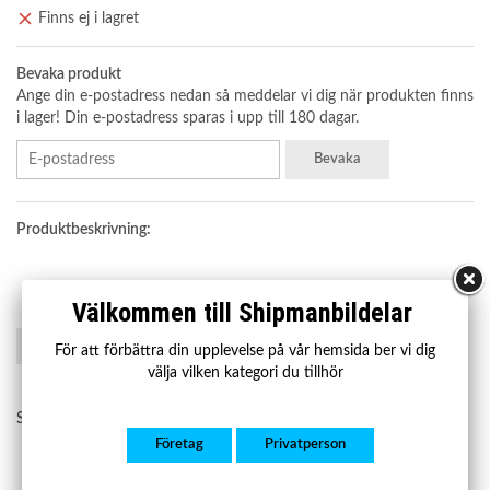
Finns ej i lagret
Bevaka produkt
Ange din e-postadress nedan så meddelar vi dig när produkten finns
i lager! Din e-postadress sparas i upp till 180 dagar.
Bevaka
Produktbeskrivning:
Välkommen till Shipmanbildelar
Spara som favorit
För att förbättra din upplevelse på vår hemsida ber vi dig
välja vilken kategori du tillhör
Shipman art.nr:
4
Företag
Privatperson