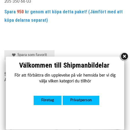
205 350 66 03
Spara
950
kr genom att köpa detta paket! (Jämfört med att
köpa delarna separat)
Spara som favorit
Välkommen till Shipmanbildelar
Shipman art.nr:
SBPKT017
För att förbättra din upplevelse på vår hemsida ber vi dig
Amity AP art.nr:
34-BD-0040
välja vilken kategori du tillhör
Andra köpte även
Företag
Privatperson