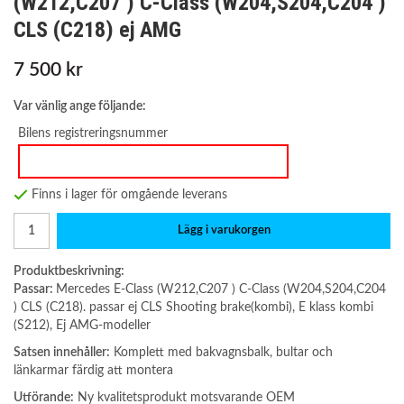
(W212,C207 ) C-Class (W204,S204,C204 )
CLS (C218) ej AMG
7 500 kr
Var vänlig ange följande:
Bilens registreringsnummer
Finns i lager för omgående leverans
Lägg i varukorgen
Produktbeskrivning:
Passar:
Mercedes E-Class (W212,C207 ) C-Class (W204,S204,C204
) CLS (C218). passar ej CLS Shooting brake(kombi), E klass kombi
(S212), Ej AMG-modeller
Satsen innehåller:
Komplett med bakvagnsbalk, bultar och
länkarmar färdig att montera
Utförande:
Ny kvalitetsprodukt motsvarande OEM