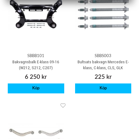
SBBB101
SBBS003
Bakvagnsbalk E-klass 09-16
Bultsats bakvagn Mercedes E-
(W212, S212, C207)
klass, C-klass, CLS, GLK
6 250 kr
225 kr
Köp
Köp