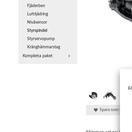
Fjäderben
Luftfjädring
Nivåsensor
Styrspindel
Styrservopump
Kränghämmarstag
Kompletta paket
Fö
Spara som favorit
Shipman art.nr:
SBSS