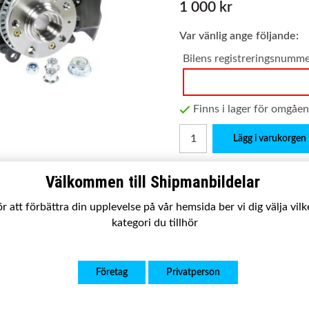
1 000 kr
Var vänlig ange följande:
Bilens registreringsnumm
Finns i lager för omgåe
Lägg i varukorgen
Produktbeskrivning:
Välkommen till Shipmanbildelar
Passar:
Audi A3 (1996-2003
2006)/ VW Bora I (1998-20
r att förbättra din upplevelse på vår hemsida ber vi dig välja vil
2006)/
kategori du tillhör
Satsen innehåller:
Komplett
Utförande:
Ny kvalitetsp
Företag
Privatperson
Garanti:
2 år
033