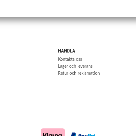
OE nummer:
K-0015
1J0 407 255 AH
HANDLA
Kontakta oss
Lager och leverans
Retur och reklamation