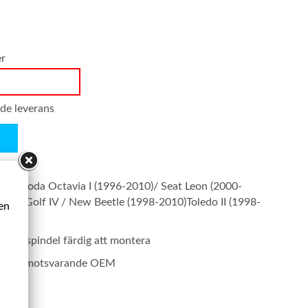
er
nde leverans
)/ Skoda Octavia I (1996-2010)/ Seat Leon (2000-
05)/ Golf IV / New Beetle (1998-2010)Toledo II (1998-
ken
 styrspindel färdig att montera
rodukt motsvarande OEM