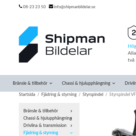
08-23 23 50
info@shipmanbildelar.se
Hög
All
två 
Bränsle & tillbehör
Chassi & hjulupphängning
Drivli
Startsida
/
Fjädring & styrning
/
Styrspindel
/
Styrspindel V
Bränsle & tillbehör
Chassi & hjulupphängning
Drivlina & transmission
Fjädring & styrning