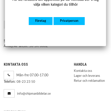
välja vilken kategori du tillhör
Företag
Privatperson
Spara som favorit
Shipman art.nr:
SBSS012
Amity AP art.nr:
56-SK-0002
KONTAKTA OSS
HANDLA
Kontakta oss
Mån-fre 07.00-17.00
Lager och leverans
Retur och reklamation
Telefon:
08-23 23 50
info@shipmanbildelar.se