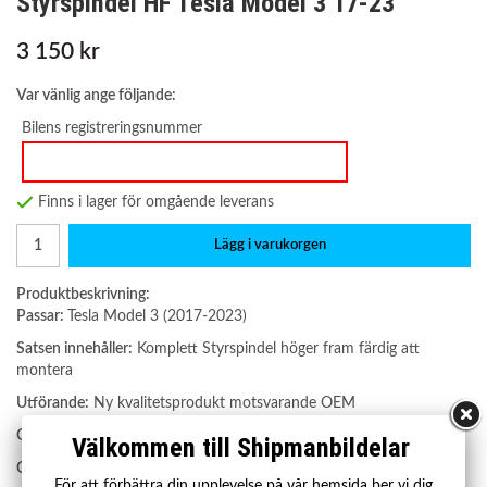
Styrspindel HF Tesla Model 3 17-23
3 150 kr
Var vänlig ange följande:
Bilens registreringsnummer
Finns i lager för omgående leverans
Lägg i varukorgen
Produktbeskrivning:
Passar:
Tesla Model 3 (2017-2023)
Satsen innehåller:
Komplett Styrspindel höger fram färdig att
montera
Utförande:
Ny kvalitetsprodukt motsvarande OEM
Garanti:
2 år
Välkommen till Shipmanbildelar
OE nummer:
1044316-00-E, 104431600E
För att förbättra din upplevelse på vår hemsida ber vi dig