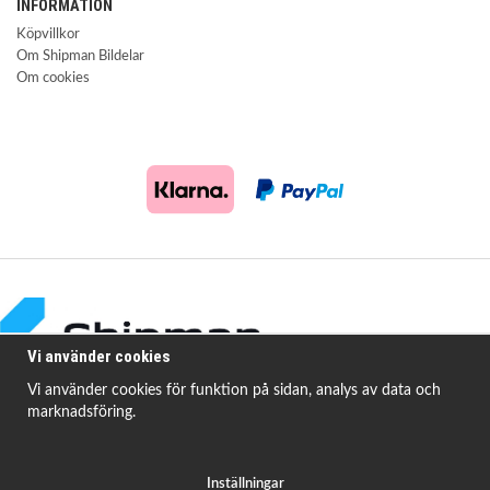
INFORMATION
Köpvillkor
Om Shipman Bildelar
Om cookies
Vi använder cookies
Vi använder cookies för funktion på sidan, analys av data och
marknadsföring.
Shipman Bildelar erbjuder högkvalitativa och prisvärda produkter för att
åtgärda
vanligt förekommande fordonsproblem.
Inställningar