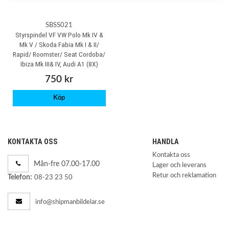
SBSS021
Styrspindel VF VW Polo Mk IV &
Mk V / Skoda Fabia Mk I & II/
Rapid/ Roomster/ Seat Cordoba/
Ibiza Mk III& IV, Audi A1 (8X)
750 kr
Köp
KONTAKTA OSS
HANDLA
Kontakta oss
Mån-fre 07.00-17.00
Lager och leverans
Retur och reklamation
Telefon:
08-23 23 50
info@shipmanbildelar.se