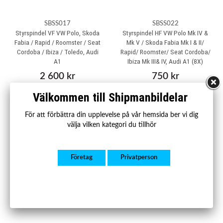
SBSS017
SBSS022
Styrspindel VF VW Polo, Skoda
Styrspindel HF VW Polo Mk IV &
Fabia / Rapid / Roomster / Seat
Mk V / Skoda Fabia Mk I & II/
Cordoba / Ibiza / Toledo, Audi
Rapid/ Roomster/ Seat Cordoba/
A1
Ibiza Mk III& IV, Audi A1 (8X)
2 600 kr
750 kr
Välkommen till Shipmanbildelar
Köp
Köp
För att förbättra din upplevelse på vår hemsida ber vi dig
välja vilken kategori du tillhör
Företag
Privatperson