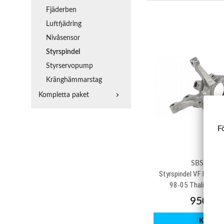
Fjäderben
Luftfjädring
Nivåsensor
Styrspindel
Styrservopump
Kränghämmarstag
Kompletta paket
Fö
SBSS009
Styrspindel VF Renault 
98-05 Thalia I & II
950 kr
Köp