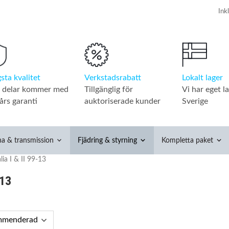
Verkstadsrabatt
Lokalt lager
sta kvalitet
Tillgänglig för
Vi har eget la
a delar kommer med
auktoriserade kunder
Sverige
års garanti
na & transmission
Fjädring & styrning
Kompletta paket
lia I & II 99-13
-13