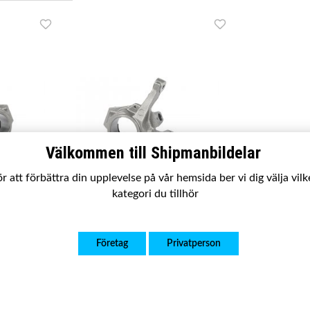
Välkommen till Shipmanbildelar
r att förbättra din upplevelse på vår hemsida ber vi dig välja vil
kategori du tillhör
SBSS010
Clio I & II
Styrspindel HF Renault Clio I & II
Företag
Privatperson
 99-13
98-05 / Thalia I & II 99-13
975 kr
Köp