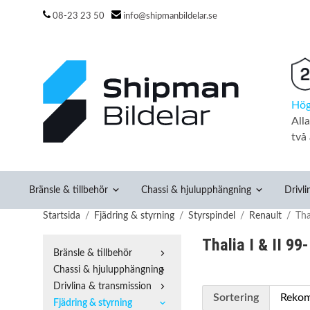
08-23 23 50
info@shipmanbildelar.se
Hög
All
två 
Bränsle & tillbehör
Chassi & hjulupphängning
Drivli
Startsida
/
Fjädring & styrning
/
Styrspindel
/
Renault
/
Tha
Thalia I & II 99
Bränsle & tillbehör
Chassi & hjulupphängning
Drivlina & transmission
Sortering
Fjädring & styrning