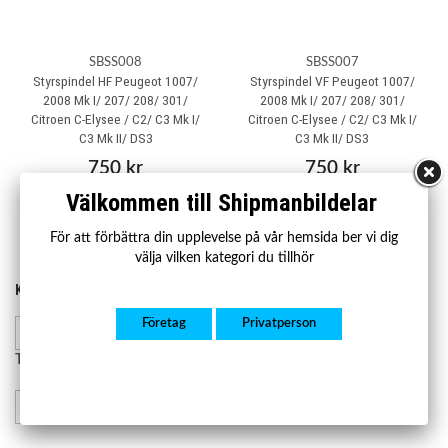
SBSS008
SBSS007
Styrspindel HF Peugeot 1007/
Styrspindel VF Peugeot 1007/
2008 Mk I/ 207/ 208/ 301/
2008 Mk I/ 207/ 208/ 301/
Citroen C-Elysee / C2/ C3 Mk I/
Citroen C-Elysee / C2/ C3 Mk I/
C3 Mk II/ DS3
C3 Mk II/ DS3
750 kr
750 kr
Välkommen till Shipmanbildelar
Köp
Köp
För att förbättra din upplevelse på vår hemsida ber vi dig
välja vilken kategori du tillhör
KONTAKTA OSS
HANDLA
Kontakta oss
Företag
Privatperson
Mån-fre 07.00-17.00
Lager och leverans
Retur och reklamation
Telefon:
08-23 23 50
info@shipmanbildelar.se