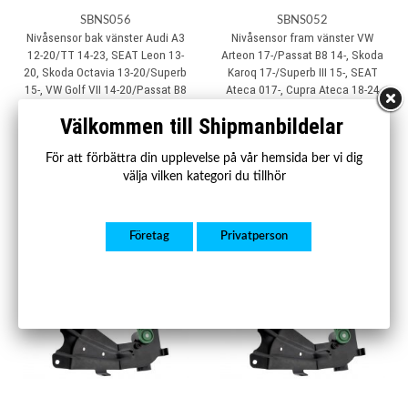
SBNS056
SBNS052
Nivåsensor bak vänster Audi A3
Nivåsensor fram vänster VW
12-20/TT 14-23, SEAT Leon 13-
Arteon 17-/Passat B8 14-, Skoda
20, Skoda Octavia 13-20/Superb
Karoq 17-/Superb III 15-, SEAT
15-, VW Golf VII 14-20/Passat B8
Ateca 017-, Cupra Ateca 18-24
15-
Välkommen till Shipmanbildelar
1 300 kr
1 300 kr
För att förbättra din upplevelse på vår hemsida ber vi dig
Köp
Köp
välja vilken kategori du tillhör
Företag
Privatperson