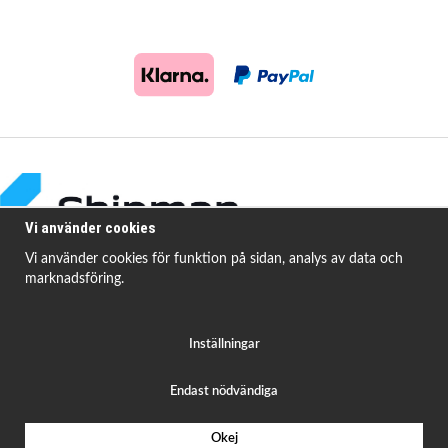
Vi använder cookies
Vi använder cookies för funktion på sidan, analys av data och
marknadsföring.
Shipman Bildelar erbjuder högkvalitativa och prisvärda produkter för att
åtgärda
vanligt förekommande fordonsproblem.
Inställningar
Endast nödvändiga
Okej
Drift & produktion:
Wikinggruppen