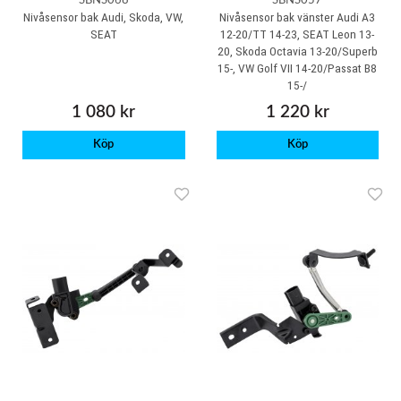
SBNS068
SBNS057
Nivåsensor bak Audi, Skoda, VW,
Nivåsensor bak vänster Audi A3
SEAT
12-20/TT 14-23, SEAT Leon 13-
20, Skoda Octavia 13-20/Superb
15-, VW Golf VII 14-20/Passat B8
15-/
1 080 kr
1 220 kr
Köp
Köp