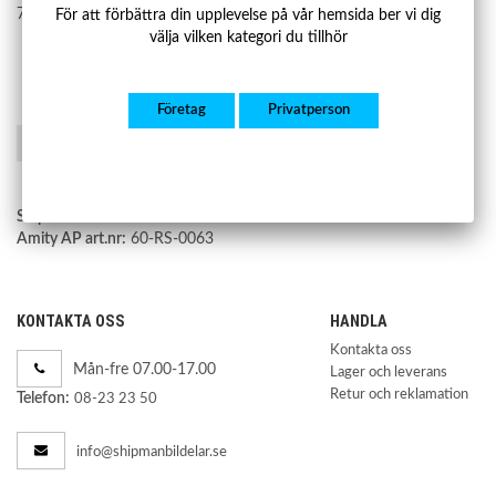
7L6 616 571, 7L6616571
För att förbättra din upplevelse på vår hemsida ber vi dig
välja vilken kategori du tillhör
Företag
Privatperson
Spara som favorit
Shipman art.nr:
SBNS154
Amity AP art.nr:
60-RS-0063
KONTAKTA OSS
HANDLA
Kontakta oss
Mån-fre 07.00-17.00
Lager och leverans
Retur och reklamation
Telefon:
08-23 23 50
info@shipmanbildelar.se