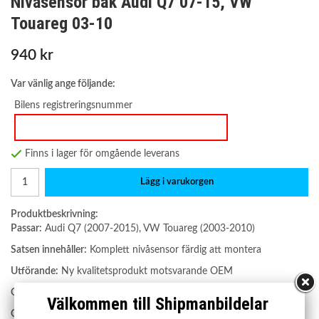
Nivåsensor bak Audi Q7 07-15, VW
Touareg 03-10
940 kr
Var vänlig ange följande:
Bilens registreringsnummer
Finns i lager för omgående leverans
Lägg i varukorgen
Produktbeskrivning:
Passar:
Audi Q7 (2007-2015), VW Touareg (2003-2010)
Satsen innehåller:
Komplett nivåsensor färdig att montera
Utförande:
Ny kvalitetsprodukt motsvarande OEM
Garanti:
2 år
Välkommen till Shipmanbildelar
OE nummer: