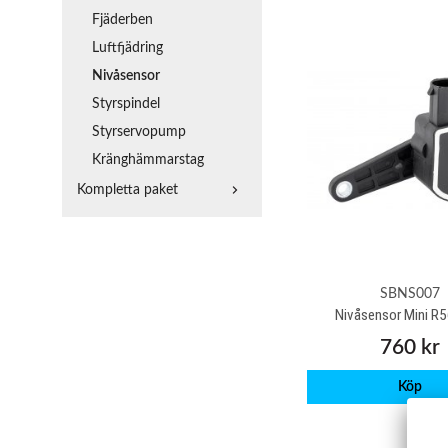
Fjäderben
Luftfjädring
Nivåsensor
Styrspindel
Styrservopump
Kränghämmarstag
Kompletta paket
SBNS007
Nivåsensor Mini R
760 kr
Köp