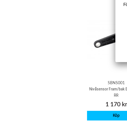
Fö
SBNS001
Nivåsensor Fram/bak 
RR
1 170 k
Köp