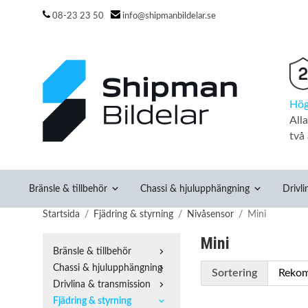
08-23 23 50
info@shipmanbildelar.se
Hög
All
två 
Bränsle & tillbehör
Chassi & hjulupphängning
Drivli
Startsida
/
Fjädring & styrning
/
Nivåsensor
/
Mini
Mini
Bränsle & tillbehör
Chassi & hjulupphängning
Sortering
Drivlina & transmission
Fjädring & styrning