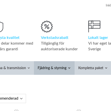
Verkstadsrabatt
Lokalt lager
sta kvalitet
Tillgänglig för
Vi har eget la
a delar kommer med
auktoriserade kunder
Sverige
års garanti
na & transmission
Fjädring & styrning
Kompletta paket