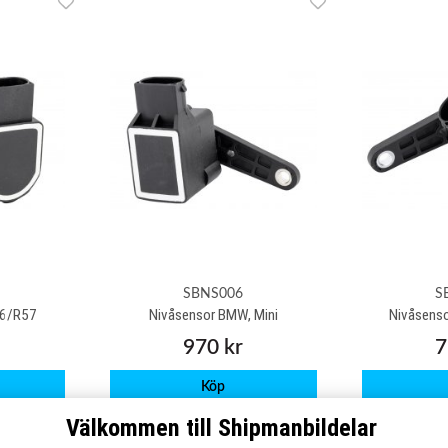
SBNS006
S
56/R57
Nivåsensor BMW, Mini
Nivåsenso
970 kr
7
Köp
Välkommen till Shipmanbildelar