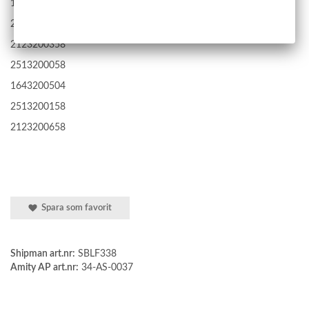
1643201204
2123200158
2123200358
2513200058
1643200504
2513200158
2123200658
Spara som favorit
Shipman art.nr:
SBLF338
Amity AP art.nr:
34-AS-0037