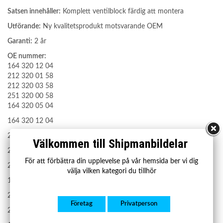
Satsen innehåller:
Komplett ventilblock färdig att montera
Utförande:
Ny kvalitetsprodukt motsvarande OEM
Garanti:
2 år
OE nummer:
164 320 12 04
212 320 01 58
212 320 03 58
251 320 00 58
164 320 05 04
164 320 12 04
212 320 01 58
Välkommen till Shipmanbildelar
212 320 03 58
För att förbättra din upplevelse på vår hemsida ber vi dig
251 320 00 58
välja vilken kategori du tillhör
164 320 05 04
251 320 01 58
Företag
Privatperson
212 320 06 58