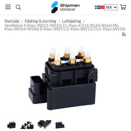
Startsida
/
Fjädring & styrning
/
Luftfjädring
/
Ventilblock S-Klass (W221/W222) CL-Klass (C216/X164/X166) ML-
Klass (W164/W166) R-Klass (W251) E-Klass (W212) CLS- Klass (W218)