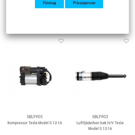
Företag
Privatperson
S (Dual Motor) 11-16
Model S (Dual Motor) 11-16
5 500 kr
7 250 kr
Köp
Köp
SBLF905
SBLF903
Kompressor Tesla Model S 12-16
Luftfjäderben bak H/V Tesla
Model S 12-16