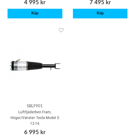
4 995 kr
7 495 kr
Köp
Köp
SBLF901
Luftfjäderben Fram,
Höger/Vänster Tesla Model S
12-16
6 995 kr