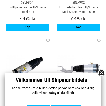
SBLF904
SBLF902
Luftfjäderben bak H/V Tesla
Luftfjäderben fram H/V Tesla
model S 16-
Mod S (Dual Motor)16-20
7 495 kr
7 495 kr
Köp
Köp
Välkommen till Shipmanbildelar
För att förbättra din upplevelse på vår hemsida ber vi dig
välja vilken kategori du tillhör
SBLF909
SBLF908
Luftfjäder H/V fram Tesla Model
Luftfjäderben V/H fram Tesla