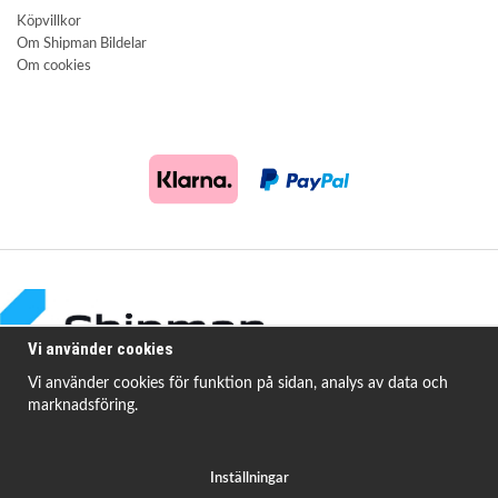
Köpvillkor
Om Shipman Bildelar
Om cookies
Vi använder cookies
Vi använder cookies för funktion på sidan, analys av data och
marknadsföring.
Shipman Bildelar erbjuder högkvalitativa och prisvärda produkter för att
åtgärda
vanligt förekommande fordonsproblem.
Inställningar