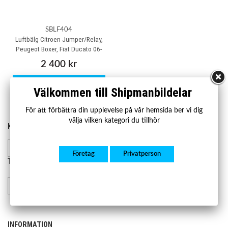
SBLF404
Luftbälg Citroen Jumper/Relay,
Peugeot Boxer, Fiat Ducato 06-
2 400 kr
Köp
Välkommen till Shipmanbildelar
För att förbättra din upplevelse på vår hemsida ber vi dig
välja vilken kategori du tillhör
KONTAKTA OSS
HANDLA
Kontakta oss
Mån-fre 07.00-17.00
Lager och leverans
Företag
Privatperson
Retur och reklamation
Telefon:
08-23 23 50
info@shipmanbildelar.se
INFORMATION