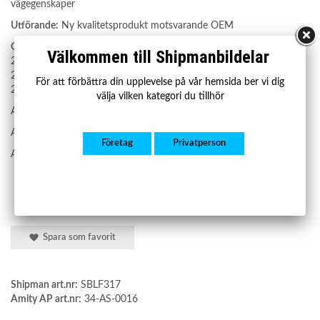
vägegenskaper
Utförande:
Ny kvalitetsprodukt motsvarande OEM
OE nummer:
Välkommen till Shipmanbildelar
2203202438
2203205113
För att förbättra din upplevelse på vår hemsida ber vi dig
220320243880
välja vilken kategori du tillhör
A2203202438
A2203205113
Företag
Privatperson
A220320243880
Spara som favorit
Shipman art.nr:
SBLF317
Amity AP art.nr:
34-AS-0016