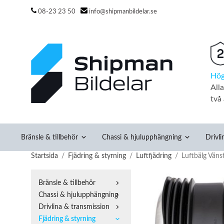
08-23 23 50
info@shipmanbildelar.se
Hög
All
två 
Bränsle & tillbehör
Chassi & hjulupphängning
Drivli
Startsida
/
Fjädring & styrning
/
Luftfjädring
/
Luftbälg Väns
Bränsle & tillbehör
Chassi & hjulupphängning
Drivlina & transmission
Fjädring & styrning