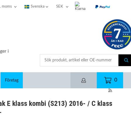
ger i
0
Företag
ak E klass kombi (S213) 2016- / C klass
-