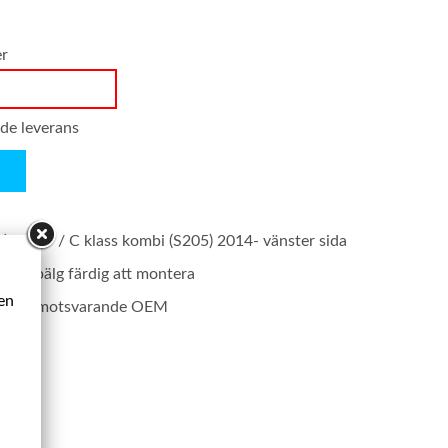
er
nde leverans
3) 2016- / C klass kombi (S205) 2014- vänster sida
 luftbälg färdig att montera
ken
rodukt motsvarande OEM