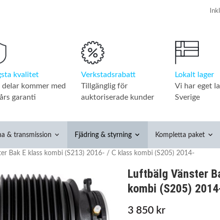
Verkstadsrabatt
Lokalt lager
sta kvalitet
Tillgänglig för
Vi har eget la
a delar kommer med
auktoriserade kunder
Sverige
års garanti
na & transmission
Fjädring & styrning
Kompletta paket
ter Bak E klass kombi (S213) 2016- / C klass kombi (S205) 2014-
Luftbälg Vänster B
kombi (S205) 2014
3 850 kr