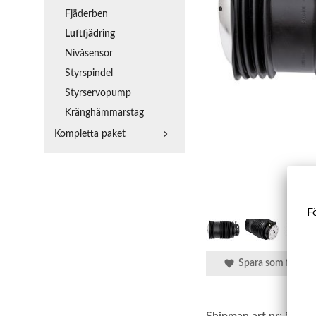
Fjäderben
Luftfjädring
Nivåsensor
Styrspindel
Styrservopump
Kränghämmarstag
Kompletta paket
Fö
Spara som favorit
Shipman art.nr:
SBLF