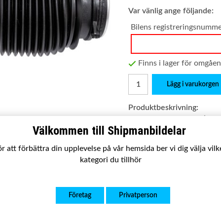
Var vänlig ange följande:
Bilens registreringsnumm
Finns i lager för omgåe
Lägg i varukorgen
Produktbeskrivning:
Passar:
E klass kombi (S21
Välkommen till Shipmanbildelar
Satsen innehåller:
Komplett
r att förbättra din upplevelse på vår hemsida ber vi dig välja vil
Utförande:
Ny kvalitetsp
kategori du tillhör
Garanti:
2 år
OE nummer:
Företag
Privatperson
205 320 01 25
2053200125
A2053200125
362