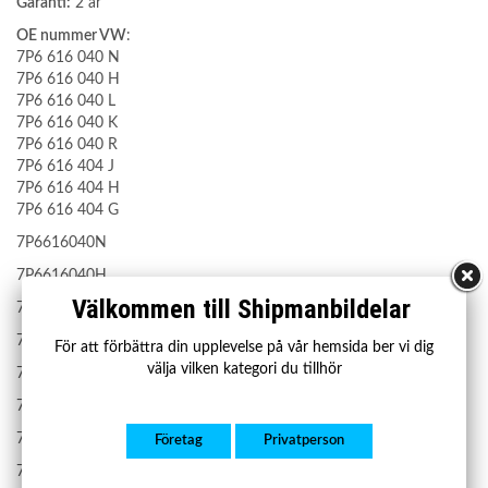
Garanti:
2 år
OE nummer VW
:
7P6 616 040 N
7P6 616 040 H
7P6 616 040 L
7P6 616 040 K
7P6 616 040 R
7P6 616 404 J
7P6 616 404 H
7P6 616 404 G
7P6616040N
7P6616040H
Välkommen till Shipmanbildelar
7P6616040L
7P6616040K
För att förbättra din upplevelse på vår hemsida ber vi dig
välja vilken kategori du tillhör
7P6616040R
7P6616404J
7P6616404H
Företag
Privatperson
7P6616404G