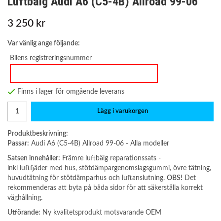
Luftbälg Audi A6 (C5-4B) Allroad 99-06
3 250 kr
Var vänlig ange följande:
Bilens registreringsnummer
Finns i lager för omgående leverans
Lägg i varukorgen
Produktbeskrivning:
Passar:
Audi A6 (C5-4B) Allroad 99-06 - Alla modeller
Satsen innehåller:
Främre luftbälg reparationssats -
inkl luftfjäder med hus, stötdämpargenomslagsgummi, övre tätning,
huvudtätning för stötdämparhus och luftanslutning.
OBS!
Det
rekommenderas att byta på båda sidor för att säkerställa korrekt
väghållning.
Utförande:
Ny kvalitetsprodukt motsvarande OEM