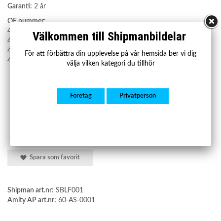
Garanti:
2 år
OE nummer:
4Z7616051D
Välkommen till Shipmanbildelar
4Z7616051B
4Z7616051
För att förbättra din upplevelse på vår hemsida ber vi dig
4Z7698507
välja vilken kategori du tillhör
Företag
Privatperson
Spara som favorit
Shipman art.nr:
SBLF001
Amity AP art.nr:
60-AS-0001