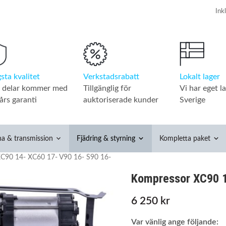
Verkstadsrabatt
Lokalt lager
sta kvalitet
Tillgänglig för
Vi har eget la
a delar kommer med
auktoriserade kunder
Sverige
års garanti
na & transmission
Fjädring & styrning
Kompletta paket
C90 14- XC60 17- V90 16- S90 16-
Kompressor XC90 1
6 250 kr
Var vänlig ange följande: