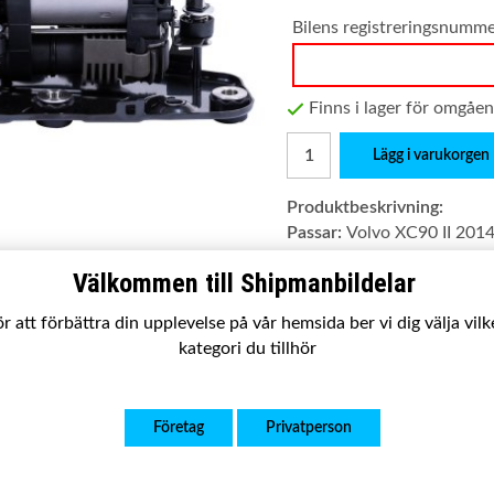
Bilens registreringsnumm
Finns i lager för omgåe
Lägg i varukorgen
Produktbeskrivning:
Passar:
Volvo XC90 II 2014-
Satsen innehåller:
Komplett
Välkommen till Shipmanbildelar
Utförande:
Ny kvalitetsp
r att förbättra din upplevelse på vår hemsida ber vi dig välja vil
Garanti:
2 år
kategori du tillhör
OE nummer:
15155000872
Företag
Privatperson
4010175H
31360720
32315091
802