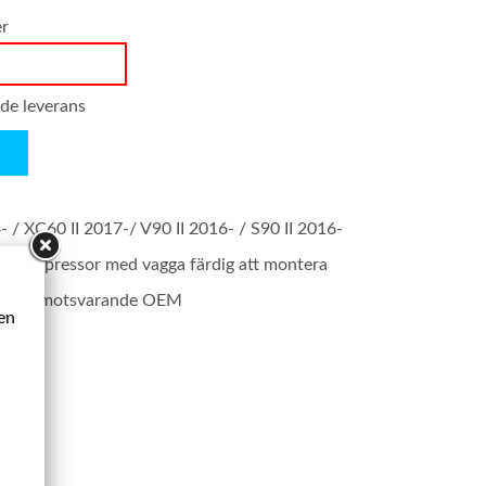
er
nde leverans
 / XC60 II 2017-/ V90 II 2016- / S90 II 2016-
 kompressor med vagga färdig att montera
rodukt motsvarande OEM
ken