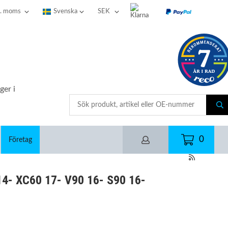
ger i
0
Företag
4- XC60 17- V90 16- S90 16-