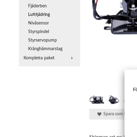
Fjäderben
Luftfjädring
Nivåsensor
Styrspindel
Styrservopump
Kränghämmarstag
Kompletta paket
Fö
Spara som favorit
Shipman art.nr:
SBLF