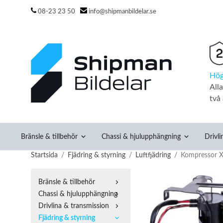
08-23 23 50
info@shipmanbildelar.se
Hög
All
två 
Bränsle & tillbehör
Chassi & hjulupphängning
Drivli
Startsida
/
Fjädring & styrning
/
Luftfjädring
/
Kompressor X
Bränsle & tillbehör
Chassi & hjulupphängning
Drivlina & transmission
Fjädring & styrning