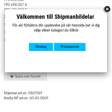
7P0 698 007 A
7P0 698 007 B
Välkommen till Shipmanbildelar
7P0698007D
7P0616006
För att förbättra din upplevelse på vår hemsida ber vi dig
välja vilken kategori du tillhör
7P0698007A
7P0698007B
Företag
Privatperson
Spara som favorit
Shipman art.nr:
SBLF069
Amity AP art.nr:
60-AS-0069