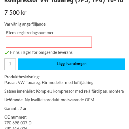
Kompressor VW Touareg (7P5, 7P6) 10-18
7 500 kr
Var vänlig ange följande:
Bilens registreringsnummer
Finns i lager för omgående leverans
Lägg i varukorgen
Produktbeskrivning:
Passar:
VW Touareg. För modeller med luftfjädring
Satsen innehåller:
Komplett kompressor med relä färdig att montera
Utförande:
Ny kvalitetsprodukt motsvarande OEM
Garanti:
2 år
OE nummer:
7P0 698 007 D
7P0 616 006