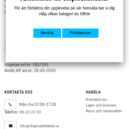
C2C22825
C2C2450
För att förbättra din upplevelse på vår hemsida ber vi dig
C2C27702
välja vilken kategori du tillhör
Företag
Privatperson
Spara som favorit
Shipman art.nr:
SBLF241
Amity AP art.nr:
28-AS-0543
KONTAKTA OSS
HANDLA
Kontakta oss
Mån-fre 07.00-17.00
Lager och leverans
Retur och reklamation
Telefon:
08-23 23 50
info@shipmanbildelar.se