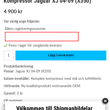
Kompressor Jaguar XJ 04-09 (X350)
4 900 kr
Var vänlig ange följande:
Bilens registreringsnummer
Finns i lager för omgående leverans
Lägg i varukorgen
Produktbeskrivning:
Passar:
Jaguar XJ 04-09 (X350)
Satsen innehåller:
Komplett kompressor med relä och lufftfilterör.
Utförande:
Ny kvalitetsprodukt motsvarande OEM
Garanti:
2 år
OE nummer:
C2C27702E
Välkommen till Shipmanbildelar