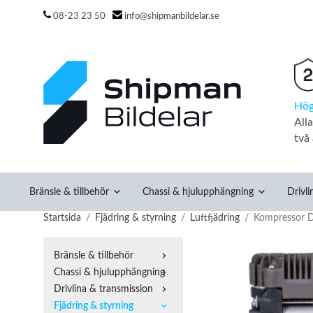
08-23 23 50
info@shipmanbildelar.se
Hög
All
två 
Bränsle & tillbehör
Chassi & hjulupphängning
Drivli
Startsida
/
Fjädring & styrning
/
Luftfjädring
/
Kompressor 
Bränsle & tillbehör
Chassi & hjulupphängning
Drivlina & transmission
Fjädring & styrning