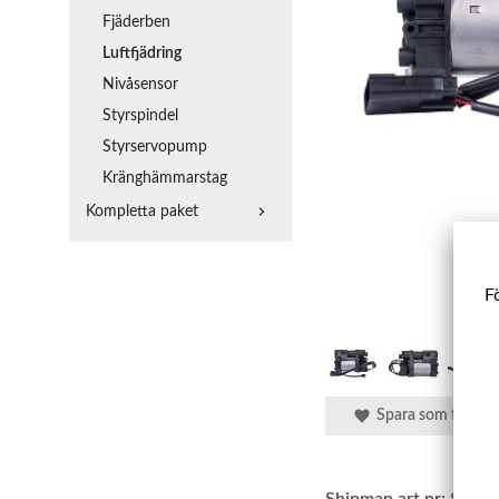
Fjäderben
Luftfjädring
Nivåsensor
Styrspindel
Styrservopump
Kränghämmarstag
Kompletta paket
Fö
Spara som favorit
Shipman art.nr:
SBLF