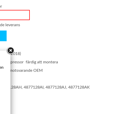
er
nde leverans
2013-2018)
t kompressor färdig att montera
ken
rodukt motsvarande OEM
4877128AH, 4877128AI, 4877128AJ, 4877128AK