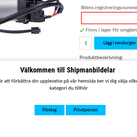
Bilens registreringsnumm
Finns i lager för omgåe
Lägg i varukorgen
Produktbeskrivning:
Passar:
Dodge RAM 1500 (
Välkommen till Shipmanbildelar
Satsen innehåller:
Komplet
r att förbättra din upplevelse på vår hemsida ber vi dig välja vil
Utförande:
Ny kvalitetsp
kategori du tillhör
Garanti:
2 år
OE nummer:
4877128AG, 
Företag
Privatperson
604