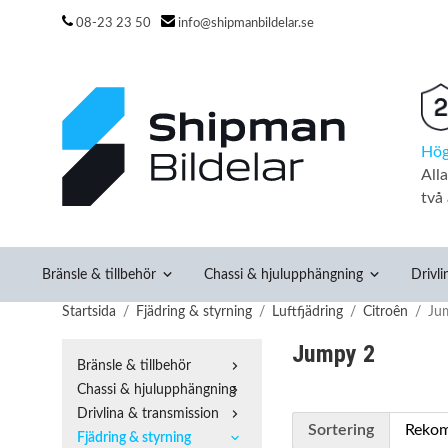
08-23 23 50
info@shipmanbildelar.se
Hög
All
två 
Bränsle & tillbehör
Chassi & hjulupphängning
Drivli
Startsida
/
Fjädring & styrning
/
Luftfjädring
/
Citroên
/
Ju
Jumpy 2
Bränsle & tillbehör
Chassi & hjulupphängning
Drivlina & transmission
Sortering
Fjädring & styrning