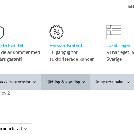
Verkstadsrabatt
Lokalt lager
sta kvalitet
Tillgänglig för
Vi har eget la
a delar kommer med
auktoriserade kunder
Sverige
års garanti
na & transmission
Fjädring & styrning
Kompletta paket
mpy 2