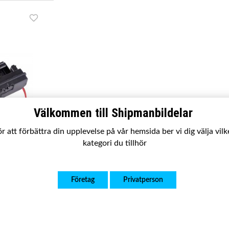
Välkommen till Shipmanbildelar
r att förbättra din upplevelse på vår hemsida ber vi dig välja vil
kategori du tillhör
2 / Citroen
Företag
Privatperson
xpert 2
r