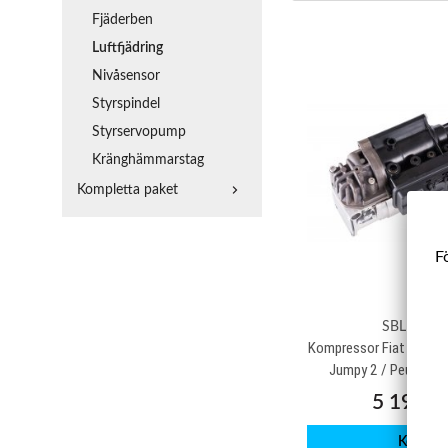
Fjäderben
Luftfjädring
Nivåsensor
Styrspindel
Styrservopump
Kränghämmarstag
Kompletta paket
Fö
SBLF403
Kompressor Fiat Scudo 
Jumpy 2 / Peugeot E
5 195 k
Köp