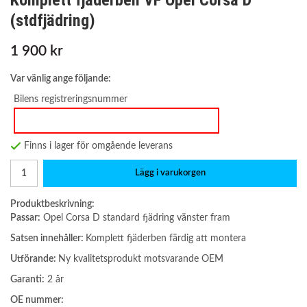
Komplett fjäderben VF Opel Corsa D
(stdfjädring)
1 900 kr
Var vänlig ange följande:
Bilens registreringsnummer
Finns i lager för omgående leverans
Lägg i varukorgen
Produktbeskrivning:
Passar:
Opel Corsa D standard fjädring vänster fram
Satsen innehåller:
Komplett fjäderben färdig att montera
Utförande:
Ny kvalitetsprodukt motsvarande OEM
Garanti:
2 år
OE nummer: