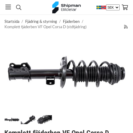
Startsida
/
Fjädring & styrning
/
Fjäderben
/
Komplett fjäderben VF Opel Corsa D (stdfjädring)