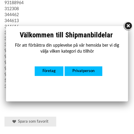
93188964
312308
344462
344613
344616
344654
Välkommen till Shipmanbildelar
344659
344661
För att förbättra din upplevelse på vår hemsida ber vi dig
93188949
välja vilken kategori du tillhör
93188953
93188955
93195845
Företag
Privatperson
95507189
55703313
344653
Spara som favorit