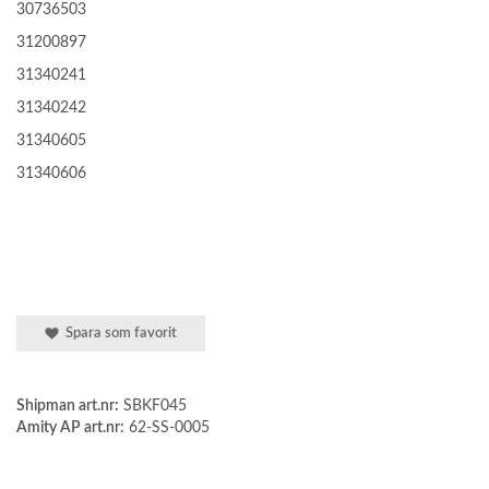
30736503
31200897
31340241
31340242
31340605
31340606
Spara som favorit
Shipman art.nr:
SBKF045
Amity AP art.nr:
62-SS-0005