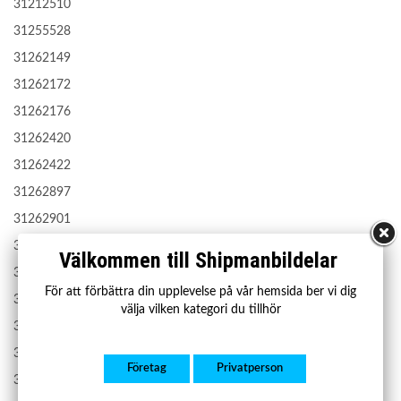
31212510
31255528
31262149
31262172
31262176
31262420
31262422
31262897
31262901
31277902
Välkommen till Shipmanbildelar
31277903
För att förbättra din upplevelse på vår hemsida ber vi dig
31277906
välja vilken kategori du tillhör
31277907
31277910
Företag
Privatperson
31277911