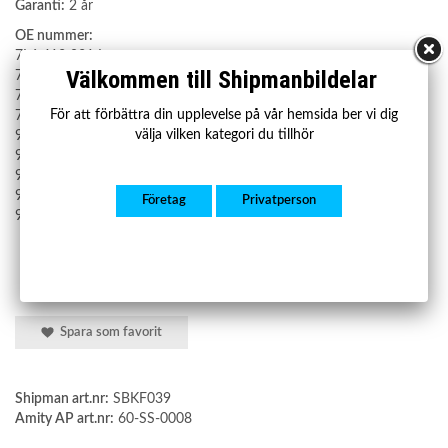
Garanti:
2 år
OE nummer:
7L6 413 031 L
Välkommen till Shipmanbildelar
7L6 413 031 N
7L6 413 031 S
För att förbättra din upplevelse på vår hemsida ber vi dig
7L6 413 031 T
välja vilken kategori du tillhör
955 343 043 00
955 343 043 11
955 343 043 12
955 343 043 40
Företag
Privatperson
955 343 043 50
Spara som favorit
Shipman art.nr:
SBKF039
Amity AP art.nr:
60-SS-0008