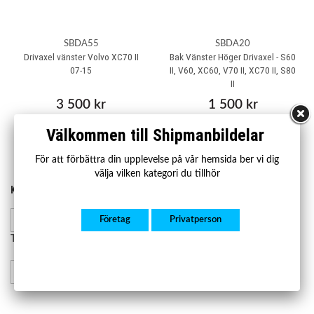
SBDA55
SBDA20
Drivaxel vänster Volvo XC70 II
Bak Vänster Höger Drivaxel - S60
07-15
II, V60, XC60, V70 II, XC70 II, S80
II
3 500 kr
1 500 kr
Välkommen till Shipmanbildelar
Köp
Köp
För att förbättra din upplevelse på vår hemsida ber vi dig
välja vilken kategori du tillhör
KONTAKTA OSS
HANDLA
Kontakta oss
Företag
Privatperson
Mån-fre 07.00-17.00
Lager och leverans
Retur och reklamation
Telefon:
08-23 23 50
info@shipmanbildelar.se