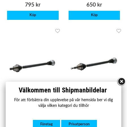
795 kr
650 kr
Köp
Köp
Välkommen till Shipmanbildelar
För att förbättra din upplevelse på vår hemsida ber vi dig
SBDA111
SBDA110
välja vilken kategori du tillhör
Drivaxel Höger A3, Altea, Leon,
Drivaxel höger A3, TT, Leon,
Toledo, Octavia, Superb, Yeti,
Toledo, Octavia, Bora, Golf IV
Eos, Golf, Jetta, Passat,
Scirocco, Touran
Företag
Privatperson