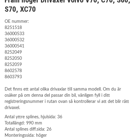
Fram höger Drivaxel Volvo V70, C70, S60,
S70, XC70
OE nummer:
8251518
36000533
36000532
36000541
8252049
8252050
8252059
8602578
8603793
Det finns ett antal olika drivaxlar till samma modell. Om du är
osäker på om denna del passar din bil, vänligen fyll i ditt
registreringsnummer i rutan ovan så kontrollerar vi att det blir rätt
drivaxel.
Antal yttre splines, hjulsida: 36
Totallängd: 990 mm
Antal splines diff.sida: 26
Monteringssida: höger