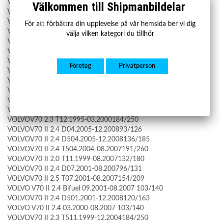
VOLVOS80 2.4 D508.2001-07.2006120/163
Välkommen till Shipmanbildelar
VOLVOS80 2.4 Bifuel09.2001-07.2006103/140
VOLVOS80 2.401.1999-07.2006125/170
För att förbättra din upplevelse på vår hemsida ber vi dig
VOLVOS80 2.903.1999-07.2006147/200
välja vilken kategori du tillhör
VOLVOS80 2.905.1998-07.2006150/204
VOLVOS80 2.401.1999-07.2006103/140
VOLVOS80 2.5 D01.1999-07.2006103/140
Företag
Privatperson
VOLVOS80 2.4 Bifuel09.2001-07.2006103/140
VOLVOV70 2.403.1999-12.2000103/140
VOLVOV70 2.4 T04.1996-12.2000142/193
VOLVOV70 2.3 T-511.1996-12.2000176/239
VOLVOV70 2.5 D12.1995-12.2000103/140
VOLVOV70 2.3 T12.1995-03.2000184/250
VOLVOV70 II 2.4 D04.2005-12.200893/126
VOLVOV70 II 2.4 D504.2005-12.2008136/185
VOLVOV70 II 2.4 T504.2004-08.2007191/260
VOLVOV70 II 2.0 T11.1999-08.2007132/180
VOLVOV70 II 2.4 D07.2001-08.200796/131
VOLVOV70 II 2.5 T07.2001-08.2007154/209
VOLVO V70 II 2.4 Bifuel 09.2001-08.2007 103/140
VOLVOV70 II 2.4 D501.2001-12.2008120/163
VOLVO V70 II 2.4 03.2000-08.2007 103/140
VOLVOV70 II 2.3 T511.1999-12.2004184/250