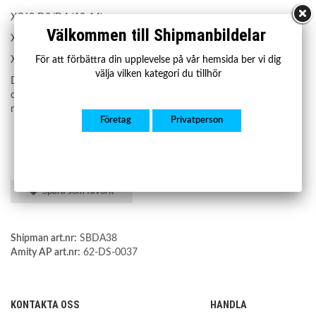
XC60 D3/D4 (10-14)
Välkommen till Shipmanbildelar
XC60 D3 (12-15)
För att förbättra din upplevelse på vår hemsida ber vi dig
XC60 2,4 D (09-10)
välja vilken kategori du tillhör
Det finns ett antal olika drivaxlar till samma modell. Om du är
osäker på om denna del passar din bil vänligen ange ditt
registreringsnummer.
Företag
Privatperson
Spara som favorit
Shipman art.nr:
SBDA38
Amity AP art.nr:
62-DS-0037
KONTAKTA OSS
HANDLA