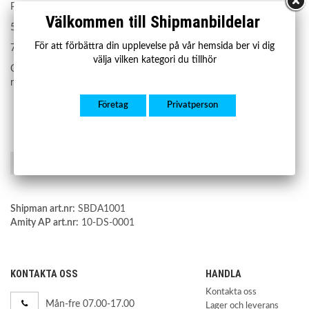
Passar:
Välkommen till Shipmanbildelar
5 Serie GT (F07) 10-17
För att förbättra din upplevelse på vår hemsida ber vi dig
7 Serie (F04) 09-15
välja vilken kategori du tillhör
Om du är osäker på om denna del passar din bil vänligen ange ditt
registreringsnummer.
Företag
Privatperson
Spara som favorit
Shipman art.nr:
SBDA1001
Amity AP art.nr:
10-DS-0001
KONTAKTA OSS
HANDLA
Kontakta oss
Mån-fre 07.00-17.00
Lager och leverans