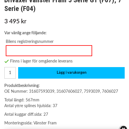
Drivaxel Vänster Fram 5 Serie GT (F07), 7
Serie (F04)
3 495 kr
Var vänlig ange följande:
Bilens registreringsnummer
Finns i lager för omgående leverans
Lägg i varukorgen
Produktbeskrivning:
OE Nummer: 31607593039, 31607606027, 7593039, 7606027
Total längd: 567mm
Antal yttre splines hjulsida: 37
Antal kuggar diff.sida: 27
Monteringssida: Vänster Fram