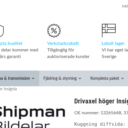
Verkstadsrabatt
Lokalt lager
sta kvalitet
Tillgänglig för
Vi har eget la
a delar kommer med
auktoriserade kunder
Sverige
års garanti
na & transmission
Fjädring & styrning
Kompletta paket
r Insignia
Drivaxel höger Insi
OE nummer: 13265648, 3
Kuggning diffsida: 