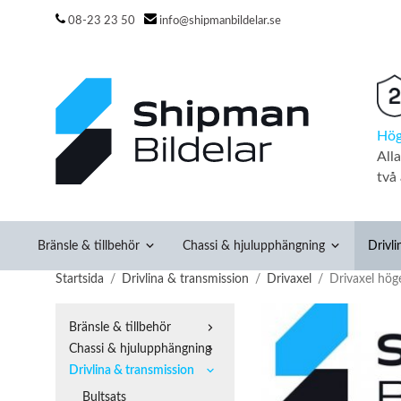
08-23 23 50
info@shipmanbildelar.se
Hög
All
två 
Bränsle & tillbehör
Chassi & hjulupphängning
Drivli
Startsida
/
Drivlina & transmission
/
Drivaxel
/
Drivaxel höge
Bränsle & tillbehör
Chassi & hjulupphängning
Drivlina & transmission
Bultsats