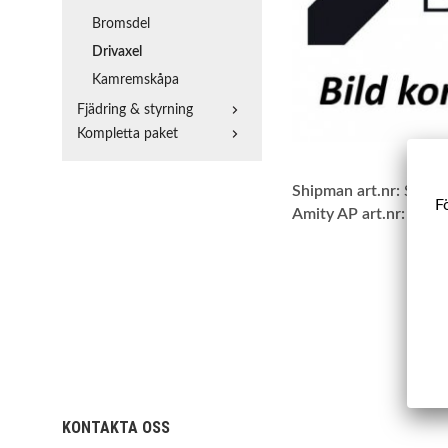
Bromsdel
Drivaxel
Kamremskåpa
Fjädring & styrning
Kompletta paket
Shipman art.nr:
SBDA
Fö
Amity AP art.nr:
20-D
KONTAKTA OSS