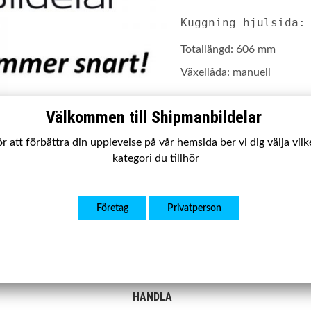
Kuggning hjulsida:
Totallängd: 606 mm
Växellåda: manuell
Välkommen till Shipmanbildelar
502
r att förbättra din upplevelse på vår hemsida ber vi dig välja vil
S-0002
kategori du tillhör
Tyvärr ingår inte denna prod
Företag
Privatperson
Till butikens startsida »
Sitemap »
HANDLA