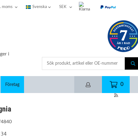
ger i
0
Företag
gnia
74840
34
