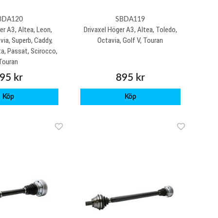
BDA120
SBDA119
er A3, Altea, Leon,
Drivaxel Höger A3, Altea, Toledo,
via, Superb, Caddy,
Octavia, Golf V, Touran
ta, Passat, Scirocco,
Touran
95 kr
895 kr
Köp
Köp