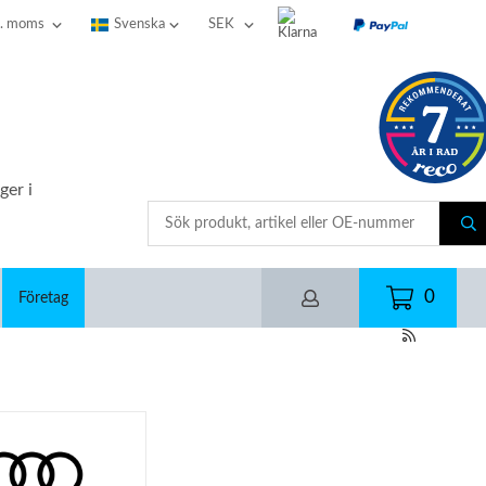
ger i
0
Företag