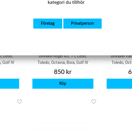
kategori du tillhör
Företag
Privatperson
SBDA109
S
T, Leon,
Drivaxel höger A3, TT, Leon,
Drivaxel Vän
, Golf IV
Toledo, Octavia, Bora, Golf IV
Toledo, Octa
850 kr
6
Köp