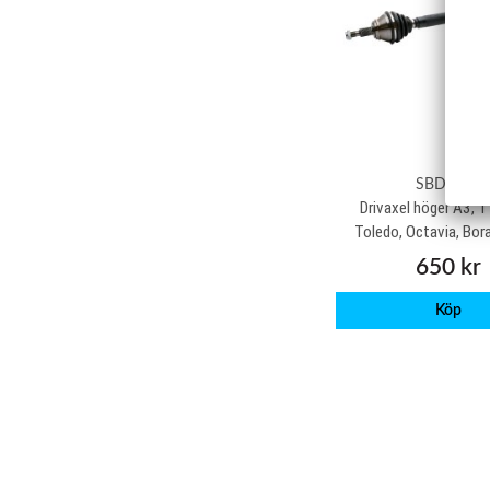
SBDA110
Drivaxel höger A3, T
Toledo, Octavia, Bora
650 kr
Köp