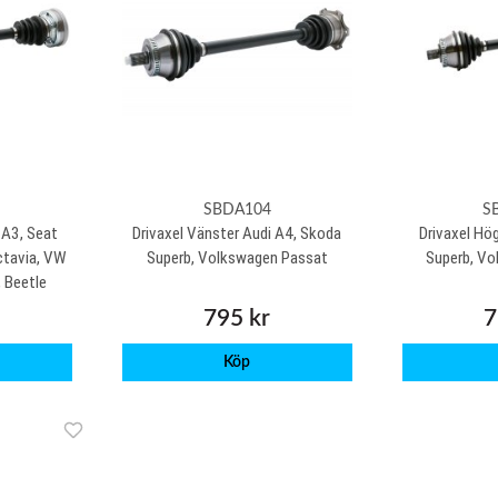
SBDA104
S
 A3, Seat
Drivaxel Vänster Audi A4, Skoda
Drivaxel Hö
ctavia, VW
Superb, Volkswagen Passat
Superb, V
V, Beetle
795 kr
7
Köp