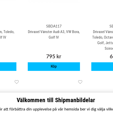
SBDA117
S
n, Toledo,
Drivaxel Vänster Audi A3, VW Bora,
Drivaxel Väns
lf IV
Golf IV
Toledo, Octavi
Golf, Jett
Sciro
795 kr
6
Köp
Välkommen till Shipmanbildelar
r att förbättra din upplevelse på vår hemsida ber vi dig välja vil