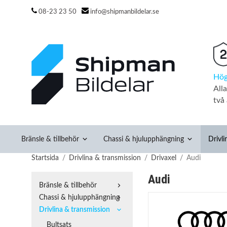
08-23 23 50
info@shipmanbildelar.se
Hög
All
två 
Bränsle & tillbehör
Chassi & hjulupphängning
Drivli
Startsida
/
Drivlina & transmission
/
Drivaxel
/
Audi
Audi
Bränsle & tillbehör
Chassi & hjulupphängning
Drivlina & transmission
Bultsats