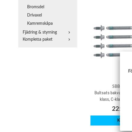
Bromsdel
Drivaxel
Kamremskåpa
Fjädring & styrning
Kompletta paket
Fö
SBBS003
Bultsats bakvagn Me
klass, C-klass, CL
225 kr
Köp