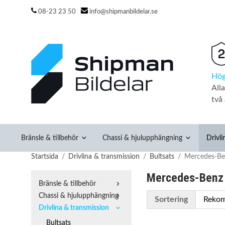
08-23 23 50
info@shipmanbildelar.se
Hög
All
två 
Bränsle & tillbehör
Chassi & hjulupphängning
Drivli
Startsida
/
Drivlina & transmission
/
Bultsats
/
Mercedes-Be
Mercedes-Benz
Bränsle & tillbehör
Chassi & hjulupphängning
Sortering
Drivlina & transmission
Bultsats