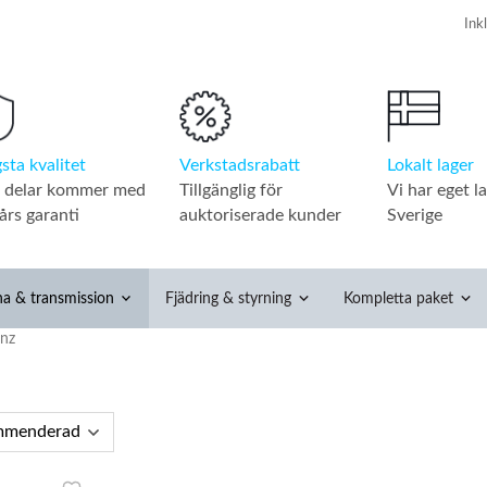
Verkstadsrabatt
Lokalt lager
sta kvalitet
Tillgänglig för
Vi har eget la
a delar kommer med
auktoriserade kunder
Sverige
års garanti
na & transmission
Fjädring & styrning
Kompletta paket
nz