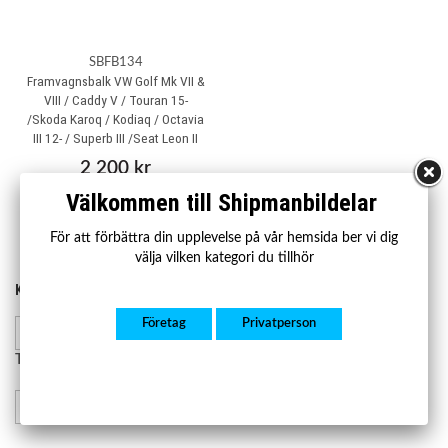
SBFB134
Framvagnsbalk VW Golf Mk VII &
VIII / Caddy V / Touran 15-
/Skoda Karoq / Kodiaq / Octavia
III 12- / Superb III /Seat Leon II
2 200 kr
Välkommen till Shipmanbildelar
Köp
För att förbättra din upplevelse på vår hemsida ber vi dig
välja vilken kategori du tillhör
KONTAKTA OSS
HANDLA
Kontakta oss
Företag
Privatperson
Mån-fre 07.00-17.00
Lager och leverans
Retur och reklamation
Telefon:
08-23 23 50
info@shipmanbildelar.se