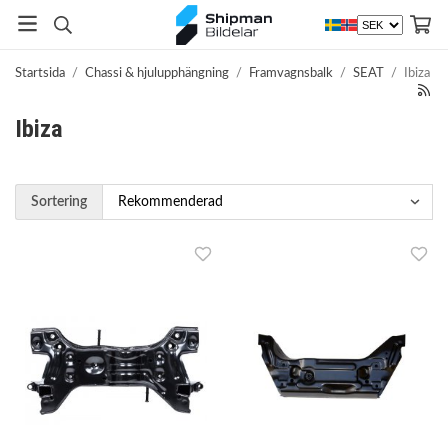
Startsida
/
Chassi & hjulupphängning
/
Framvagnsbalk
/
SEAT
/
Ibiza
Ibiza
Sortering