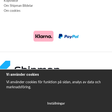
Köpvillkor
Om Shipman Bildelar
Om cookies
Vi använder cookies
Vi använder cookies för funktion på sidan, analys av data och
marknadsföring.
Shipman Bildelar erbjuder högkvalitativa och prisvärda produkter för att
åtgärda
vanligt förekommande fordonsproblem.
Inställningar