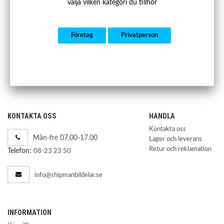
välja vilken kategori du tillhör
SBFB102 A
Framvagnsbalk Seat Ibiza (6L)
Företag
Privatperson
(02-08)
1 250 kr
Köp
KONTAKTA OSS
HANDLA
Kontakta oss
Mån-fre 07.00-17.00
Lager och leverans
Retur och reklamation
Telefon:
08-23 23 50
info@shipmanbildelar.se
INFORMATION