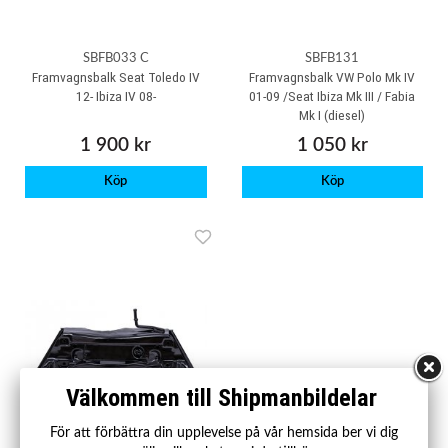
SBFB033 C
SBFB131
Framvagnsbalk Seat Toledo IV
Framvagnsbalk VW Polo Mk IV
12- Ibiza IV 08-
01-09 /Seat Ibiza Mk III / Fabia
Mk I (diesel)
1 900 kr
1 050 kr
Köp
Köp
Välkommen till Shipmanbildelar
För att förbättra din upplevelse på vår hemsida ber vi dig