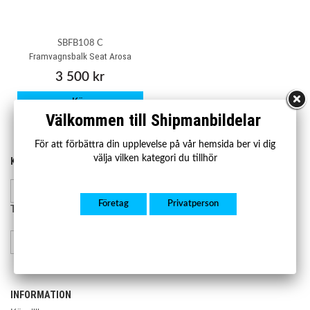
SBFB108 C
Framvagnsbalk Seat Arosa
3 500 kr
Köp
Välkommen till Shipmanbildelar
För att förbättra din upplevelse på vår hemsida ber vi dig
välja vilken kategori du tillhör
KONTAKTA OSS
HANDLA
Kontakta oss
Mån-fre 07.00-17.00
Lager och leverans
Företag
Privatperson
Retur och reklamation
Telefon:
08-23 23 50
info@shipmanbildelar.se
INFORMATION