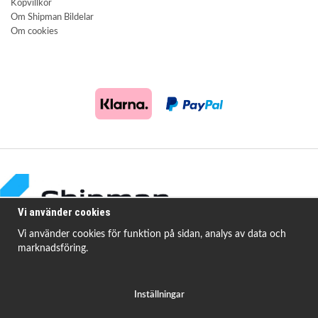
Köpvillkor
Om Shipman Bildelar
Om cookies
Vi använder cookies
Vi använder cookies för funktion på sidan, analys av data och
marknadsföring.
Shipman Bildelar erbjuder högkvalitativa och prisvärda produkter för att
åtgärda
vanligt förekommande fordonsproblem.
Inställningar