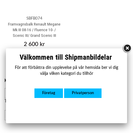
SBFB074
Framvagnsbalk Renault Megane
Mk III 08-16 / Fluence 10- /
Scenic III/ Grand Scenic III
2 600 kr
Välkommen till Shipmanbildelar
Köp
För att förbättra din upplevelse på vår hemsida ber vi dig
välja vilken kategori du tillhör
KONTAKTA OSS
HANDLA
Kontakta oss
Företag
Privatperson
Mån-fre 07.00-17.00
Lager och leverans
Retur och reklamation
Telefon:
08-23 23 50
info@shipmanbildelar.se