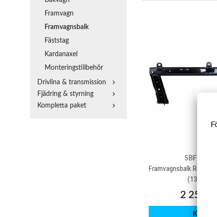
Framvagn
Framvagnsbalk
Fäststag
Kardanaxel
Monteringstillbehör
Drivlina & transmission
Fjädring & styrning
Kompletta paket
Fö
SBFB091
Framvagnsbalk Renault 
(13-20)
2 250 k
Köp