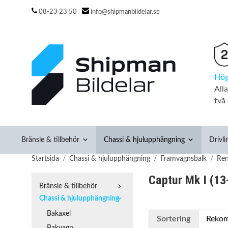
08-23 23 50
info@shipmanbildelar.se
Hög
All
två 
Bränsle & tillbehör
Chassi & hjulupphängning
Drivli
Startsida
/
Chassi & hjulupphängning
/
Framvagnsbalk
/
Ren
Captur Mk I (13
Bränsle & tillbehör
Chassi & hjulupphängning
Bakaxel
Sortering
Bakvagn