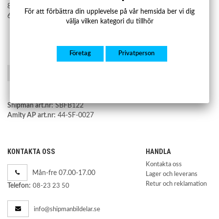
8200366232
För att förbättra din upplevelse på vår hemsida ber vi dig
622104290R
välja vilken kategori du tillhör
Företag
Privatperson
Spara som favorit
Shipman art.nr:
SBFB122
Amity AP art.nr:
44-SF-0027
KONTAKTA OSS
HANDLA
Kontakta oss
Mån-fre 07.00-17.00
Lager och leverans
Retur och reklamation
Telefon:
08-23 23 50
info@shipmanbildelar.se