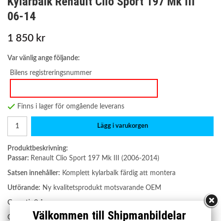
Kylarbalk Renault Clio Sport 197 Mk III
06-14
1 850 kr
Var vänlig ange följande:
Bilens registreringsnummer
Finns i lager för omgående leverans
Lägg i varukorgen
Produktbeskrivning:
Passar:
Renault Clio Sport 197 Mk III (2006-2014)
Satsen innehåller:
Komplett kylarbalk färdig att montera
Utförande:
Ny kvalitetsprodukt motsvarande OEM
Garanti:
2 år
Välkommen till Shipmanbildelar
OE nummer: