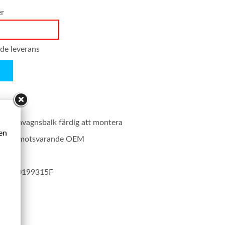
er
nde leverans
t framvagnsbalk färdig att montera
ken
rodukt motsvarande OEM
 F, 6X0199315F