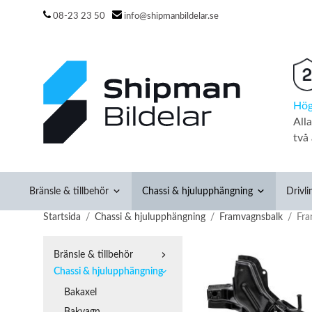
08-23 23 50
info@shipmanbildelar.se
Hög
All
två 
Bränsle & tillbehör
Chassi & hjulupphängning
Drivli
Startsida
/
Chassi & hjulupphängning
/
Framvagnsbalk
/
Fr
Bränsle & tillbehör
Chassi & hjulupphängning
Bakaxel
Bakvagn