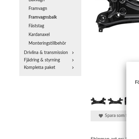
Framvagn
Framvagnsbalk
Fäststag
Kardanaxel
Monteringstillbehör
Drivlina & transmission
Fjädring & styrning
Kompletta paket
Fö
Spara som favorit
Shipman art.nr:
SBFB