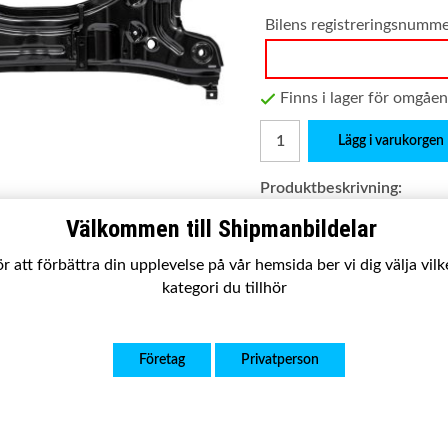
Bilens registreringsnumm
Finns i lager för omgåe
Lägg i varukorgen
Produktbeskrivning:
Passar:
VW Lupo
Välkommen till Shipmanbildelar
Satsen innehåller:
Komplet
r att förbättra din upplevelse på vår hemsida ber vi dig välja vil
Utförande:
Ny kvalitetsp
kategori du tillhör
Garanti:
2 år
OE nummer:
6X0 199 315
Företag
Privatperson
108