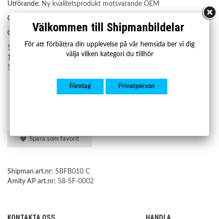
Utförande:
Ny kvalitetsprodukt motsvarande OEM
Garanti:
2 år
Välkommen till Shipmanbildelar
OE nummer:
För att förbättra din upplevelse på vår hemsida ber vi dig
51201-02131, 51201-02101, 51201-02102, 51201-42071, 51201-
välja vilken kategori du tillhör
12441, 5120102131, 5120102101, 5120102102, 5120142071,
5120112441
Företag
Privatperson
Spara som favorit
Shipman art.nr:
SBFB010 C
Amity AP art.nr:
58-SF-0002
KONTAKTA OSS
HANDLA