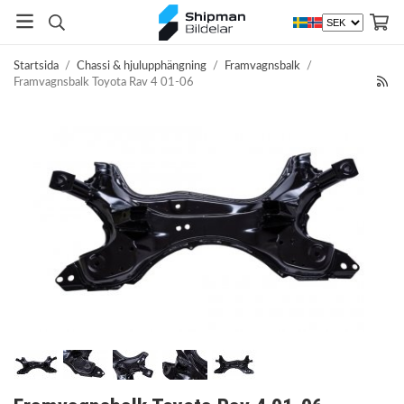
Startsida
/
Chassi & hjulupphängning
/
Framvagnsbalk
/
Framvagnsbalk Toyota Rav 4 01-06