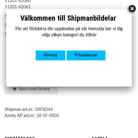
51201-42060
51201-42061
Välkommen till Shipmanbildelar
5120142050
5120142060
För att förbättra din upplevelse på vår hemsida ber vi dig
5120142061
välja vilken kategori du tillhör
Företag
Privatperson
Spara som favorit
Shipman art.nr:
SBFB044
Amity AP art.nr:
58-SF-0004