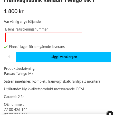
Framvagnsbalk Renault Twingo Mk I
1 800 kr
Var vänlig ange följande:
Bilens registreringsnummer
Finns i lager för omgående leverans
Lägg i varukorgen
Produktbeskrivning:
Passar:
Twingo Mk I
Satsen innehåller:
Komplett framvagnsbalk färdig att montera
Utförande:
Ny kvalitetsprodukt motsvarande OEM
Garanti:
2 år
OE nummer:
77 00 426 144
77 00 831 498