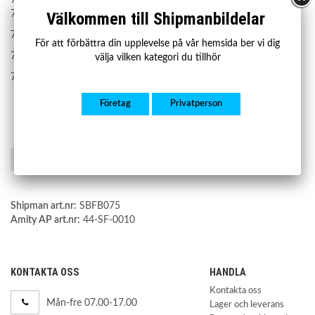
77 00 815 250
Välkommen till Shipmanbildelar
7700426144
För att förbättra din upplevelse på vår hemsida ber vi dig
7700831498
välja vilken kategori du tillhör
7700815250
Företag
Privatperson
Spara som favorit
Shipman art.nr:
SBFB075
Amity AP art.nr:
44-SF-0010
KONTAKTA OSS
HANDLA
Kontakta oss
Mån-fre 07.00-17.00
Lager och leverans